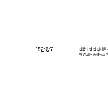
15단 광고
신문의 한 면 전체를 차
이 광고는 종합뉴스섹션