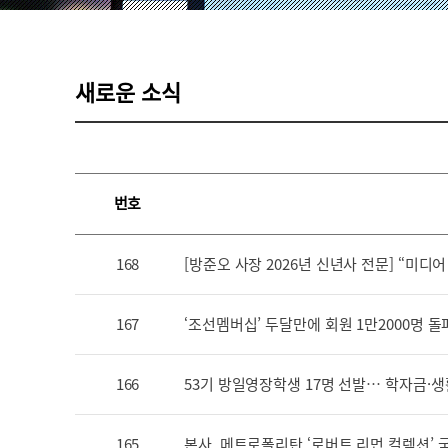
새로운 소식
번호
168
[방준오 사장 2026년 신년사 전문] “미
167
‘조선멤버십’ 두달만에 회원 1만2000명 돌
166
53기 방일영장학생 17명 선발… 학자금·
165
본사, 메트로폴리탄 ‘로버트 리먼 컬렉션’ 